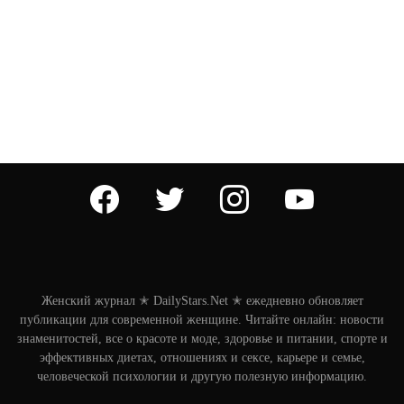
facebook
twitter
instagram
youtube
Женский журнал ✭ DailyStars.Net ✭ ежедневно обновляет
публикации для современной женщине. Читайте онлайн: новости
знаменитостей, все о красоте и моде, здоровье и питании, спорте и
эффективных диетах, отношениях и сексе, карьере и семье,
человеческой психологии и другую полезную информацию.