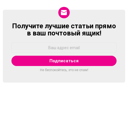
Получите лучшие статьи прямо
NEWSLETTER
в ваш почтовый ящик!
Адрес
Email:
Не беспокойтесь, это не спам!