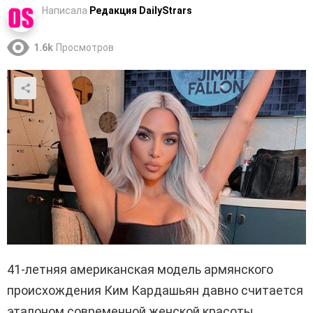
Написала
Редакция DailyStrars
1.6k
Просмотров
41-летняя американская модель армянского
происхождения Ким Кардашьян давно считается
эталоном современной женской красоты.