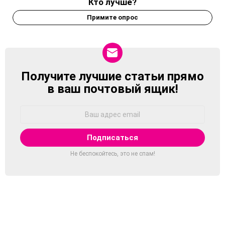
Кто лучше?
Примите опрос
Получите лучшие статьи прямо
NEWSLETTER
в ваш почтовый ящик!
Адрес
Email:
Не беспокойтесь, это не спам!