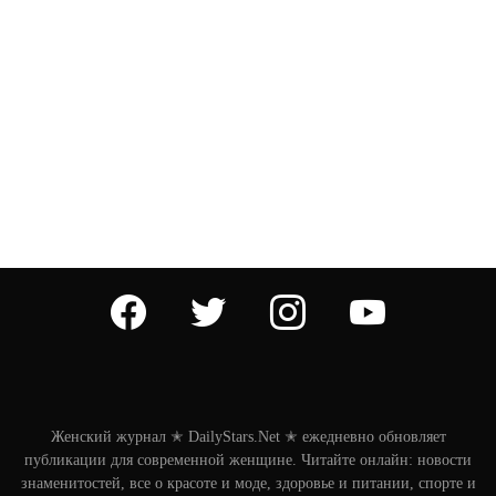
facebook
twitter
instagram
youtube
Женский журнал ✭ DailyStars.Net ✭ ежедневно обновляет
публикации для современной женщине. Читайте онлайн: новости
знаменитостей, все о красоте и моде, здоровье и питании, спорте и