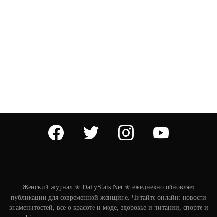
facebook
twitter
instagram
youtube
Женский журнал ✭ DailyStars.Net ✭ ежедневно обновляет
публикации для современной женщине. Читайте онлайн: новости
знаменитостей, все о красоте и моде, здоровье и питании, спорте и