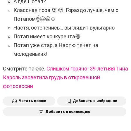
А где Потап?
Классная пора
👏 😍
. Гораздо лучше, чем с
Потапом
☝️🤗😁☺️
Настя, остепенись… выглядит вульгарно
Потап имеет конкурента
😅
Потап уже стар, а Настю тянет на
молоденьких!
Смотрите также.
Слишком горячо! 39-летняя Тина
Кароль засветила грудь в откровенной
фотосессии
Читать позже
Добавить в избранное
Добавить в коллекцию