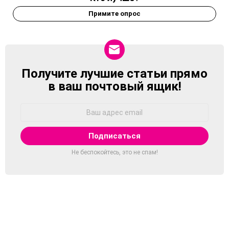
Примите опрос
Получите лучшие статьи прямо
NEWSLETTER
в ваш почтовый ящик!
Адрес
Email:
Не беспокойтесь, это не спам!