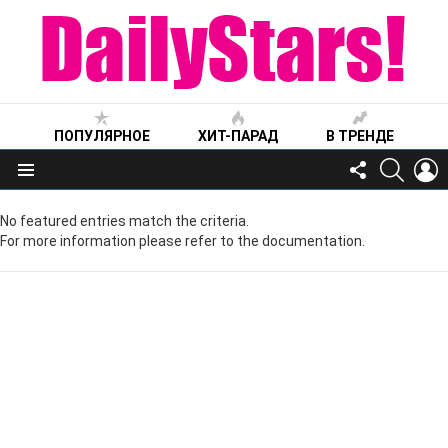
ПОПУЛЯРНОЕ
ХИТ-ПАРАД
В ТРЕНДЕ
FOLLOW
SEARC
L
US
Меню
No featured entries match the criteria.
For more information please refer to the documentation.