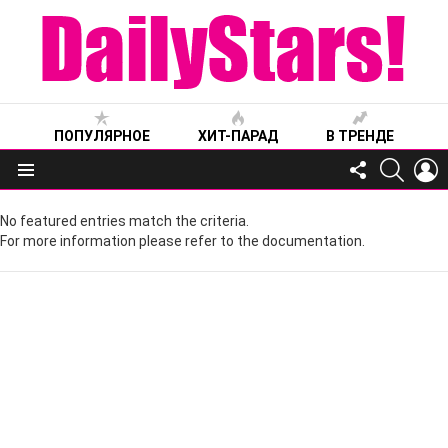
ПОПУЛЯРНОЕ
ХИТ-ПАРАД
В ТРЕНДЕ
FOLLOW
SEARC
L
US
Меню
No featured entries match the criteria.
For more information please refer to the documentation.