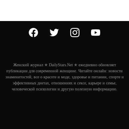
facebook
twitter
instagram
youtube
Женский журнал ✭ DailyStars.Net ✭ ежедневно обновляет
публикации для современной женщине. Читайте онлайн: новости
знаменитостей, все о красоте и моде, здоровье и питании, спорте и
эффективных диетах, отношениях и сексе, карьере и семье,
человеческой психологии и другую полезную информацию.