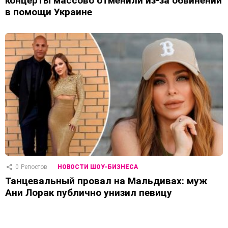
концерты массово отменили из-за обвинений
в помощи Украине
0
Репостов
НОВОСТИ ШОУ-БИЗНЕСА
Танцевальный провал на Мальдивах: муж
Ани Лорак публично унизил певицу