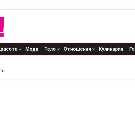
Красота
Мода
Тело
Отношения
Кулинария
Го
n.