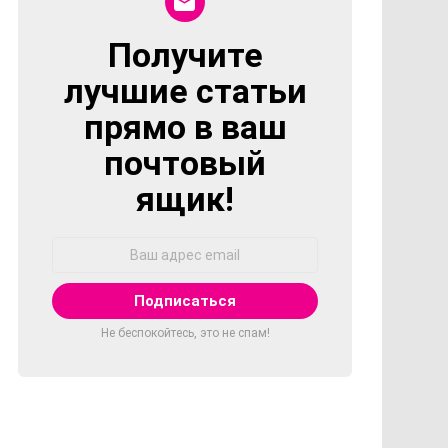
Получите
NEWSLETTER
лучшие статьи
прямо в ваш
почтовый
ящик!
Адрес
Email:
Не беспокойтесь, это не спам!