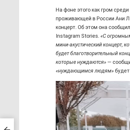
На фоне этого как гром среди
проживающей в России Ани Л
концерт. Об этом она сообщил
Instagram Stories.
«С огромным
мини-акустический концерт, к
будет благотворительный конц
которые нуждаются»
— сообщи
«нуждающимся людям»
будет 
В
и
д
е
о
—
п