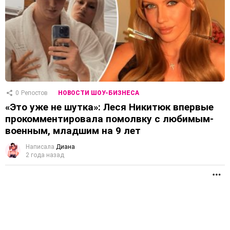
0
Репостов
НОВОСТИ ШОУ-БИЗНЕСА
«Это уже не шутка»: Леся Никитюк впервые
прокомментировала помолвку с любимым-
военным, младшим на 9 лет
Написала
Диана
2 года назад
П