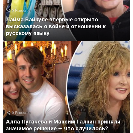
0
Репостов
Лайма Вайкуле впервые открыто
высказалась о войне и отношении к
русскому языку
0
Репостов
Алла Пугачева и Максим Галкин приняли
значимое решение — что случилось?