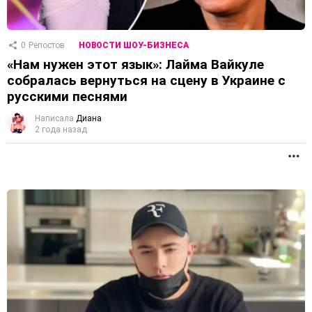
0
Репостов
НОВОСТИ ШОУ-БИЗНЕСА
«Нам нужен этот язык»: Лайма Вайкуле
собралась вернуться на сцену в Украине с
русскими песнями
Написала
Диана
2 года назад
П