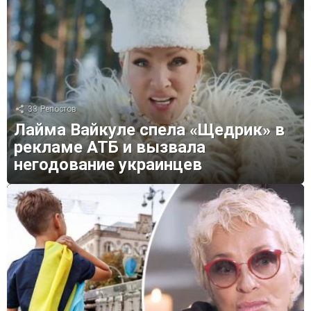
33
Репостов
Лайма Вайкуле спела «Щедрик» в
рекламе АТБ и вызвала
негодование украинцев