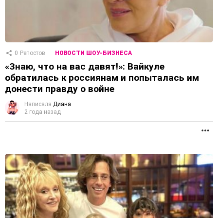
0
Репостов
НОВОСТИ ШОУ-БИЗНЕСА
«Знаю, что на вас давят!»: Вайкуле
обратилась к россиянам и попыталась им
донести правду о войне
Написала
Диана
2 года назад
П