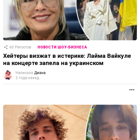
60
Репостов
НОВОСТИ ШОУ-БИЗНЕСА
Хейтеры визжат в истерике: Лайма Вайкуле
на концерте запела на украинском
Написала
Диана
2 года назад
П