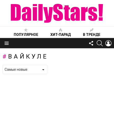
ПОПУЛЯРНОЕ
ХИТ-ПАРАД
В ТРЕНДЕ
FOLLOW
SEARC
L
US
Меню
ВАЙКУЛЕ