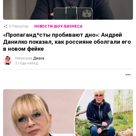
0
Репостов
НОВОСТИ ШОУ-БИЗНЕСА
«Пропаганд*сты пробивают дно»: Андрей
Данилко показал, как россияне оболгали его
в новом фейке
Написала
Диана
2 года назад
П