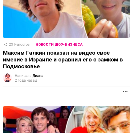
23
Репостов
НОВОСТИ ШОУ-БИЗНЕСА
Максим Галкин показал на видео своё
имение в Израиле и сравнил его с замком в
Подмосковье
Написала
Диана
2 года назад
П