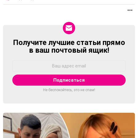
П
Получите лучшие статьи прямо
NEWSLETTER
в ваш почтовый ящик!
Адрес
Email:
Не беспокойтесь, это не спам!