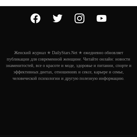
facebook
twitter
instagram
youtube
Женский журнал ✭ DailyStars.Net ✭ ежедневно обновляет
публикации для современной женщине. Читайте онлайн: новости
знаменитостей, все о красоте и моде, здоровье и питании, спорте и
эффективных диетах, отношениях и сексе, карьере и семье,
человеческой психологии и другую полезную информацию.