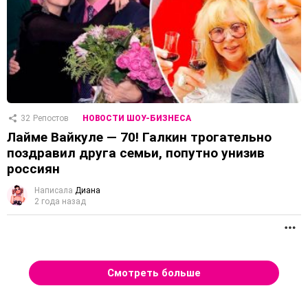
32
Репостов
НОВОСТИ ШОУ-БИЗНЕСА
Лайме Вайкуле — 70! Галкин трогательно
поздравил друга семьи, попутно унизив
россиян
Написала
Диана
2 года назад
П
Смотреть больше