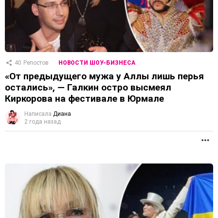
40
Репостов
НОВОСТИ ШОУ-БИЗНЕСА
«От предыдущего мужа у Аллы лишь перья
остались», — Галкин остро высмеял
Киркорова на фестивале в Юрмале
Написала
Диана
2 года назад
П