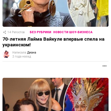
14
Репостов
БЕЗ РУБРИКИ
НОВОСТИ ШОУ-БИЗНЕСА
70-летняя Лайма Вайкуле впервые спела на
украинском!
Написала
Диана
2 года назад
П