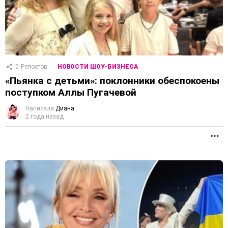
0
Репостов
НОВОСТИ ШОУ-БИЗНЕСА
«Пьянка с детьми»: поклонники обеспокоены
поступком Аллы Пугачевой
Написала
Диана
2 года назад
П