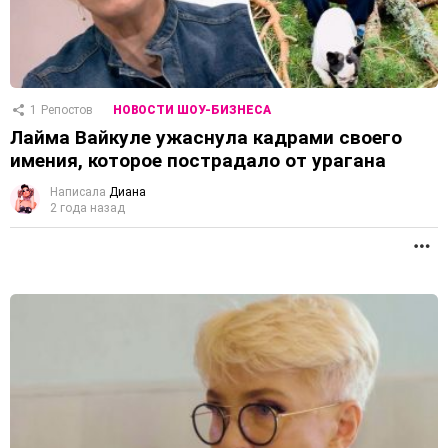
1
Репостов
НОВОСТИ ШОУ-БИЗНЕСА
Лайма Вайкуле ужаснула кадрами своего
имения, которое пострадало от урагана
Написала
Диана
2 года назад
П