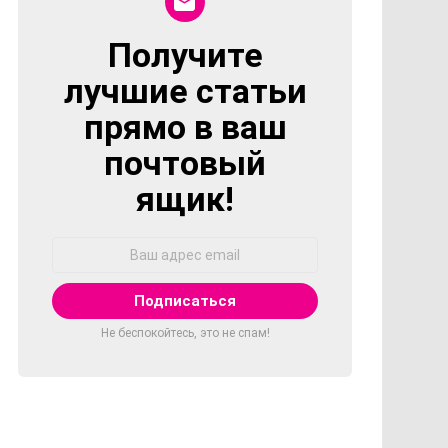
Получите
NEWSLETTER
лучшие статьи
прямо в ваш
почтовый
ящик!
Адрес
Email:
Не беспокойтесь, это не спам!