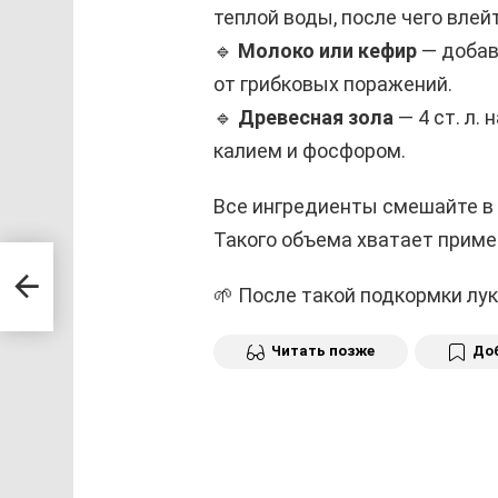
теплой воды, после чего влей
🔹
Молоко или кефир
— добав
от грибковых поражений.
🔹
Древесная зола
— 4 ст. л.
калием и фосфором.
Все ингредиенты смешайте в 
Такого объема хватает примерн
инут
🌱 После такой подкормки лу
Читать позже
Доб