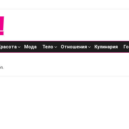
Красота
Мода
Тело
Отношения
Кулинария
Го
n.