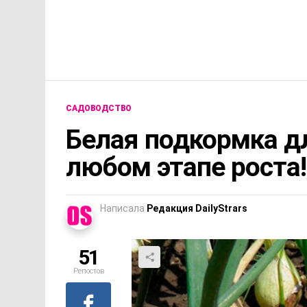
САДОВОДСТВО
Белая подкормка дл
любом этапе роста!
Написала
Редакция DailyStrars
51
Репостов