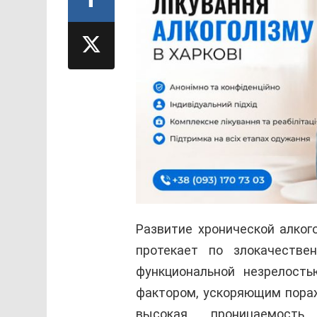
Развитие хронической алког
протекает по злокачестве
функциональной незрелост
фактором, ускоряющим пораж
высокая проницаемость 