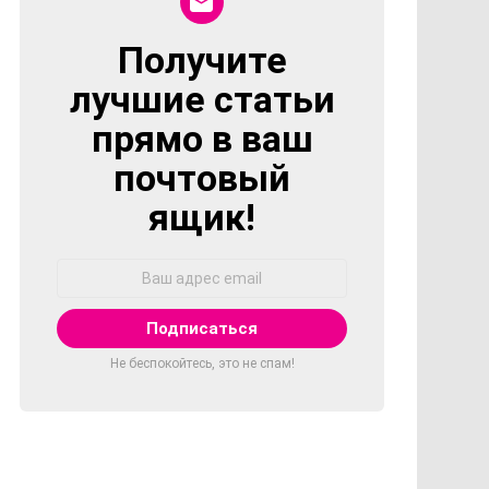
Получите
NEWSLETTER
лучшие статьи
прямо в ваш
почтовый
ящик!
Адрес
Email:
Не беспокойтесь, это не спам!