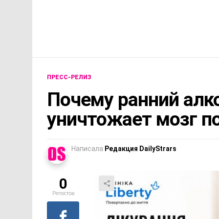
ПРЕСС-РЕЛИЗ
Почему ранний алк
уничтожает мозг п
Написала
Редакция DailyStrars
0
Репостов