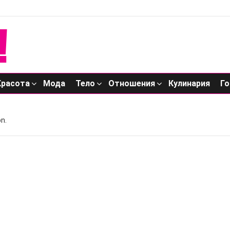
Красота
Мода
Тело
Отношения
Кулинария
Го
n.