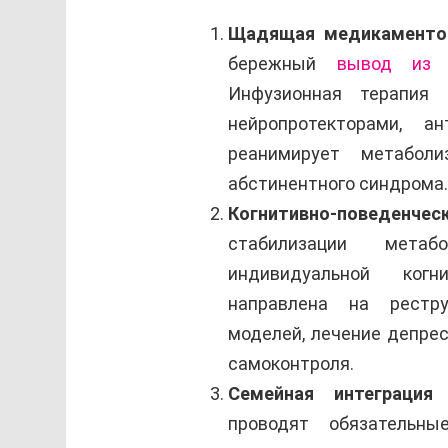
Щадящая медикаментоз
бережный
вывод из 
Инфузионная терапия 
нейропротекторами, 
реанимирует метабол
абстинентного синдрома.
Когнитивно-поведенческ
стабилизации мета
индивидуальной когни
направлена на рестру
моделей, лечение депре
самоконтроля.
Семейная интеграция 
проводят обязательн