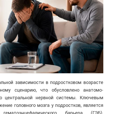
ольной зависимости в подростковом возрасте
нному сценарию, что обусловлено анатомо-
ью центральной нервной системы. Ключевым
ение головного мозга у подростков, является
гематоэнцефалического барьера (ГЭБ).