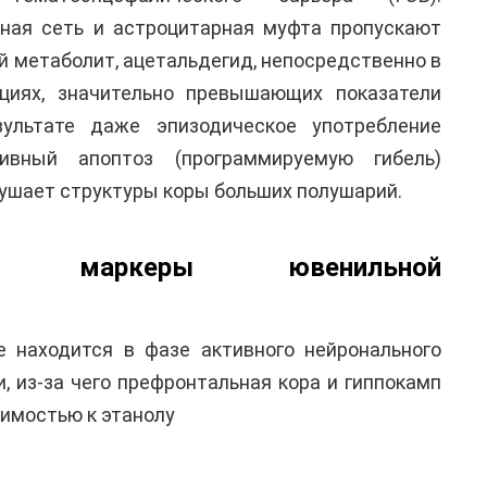
ная сеть и астроцитарная муфта пропускают
й метаболит, ацетальдегид, непосредственно в
циях, значительно превышающих показатели
зультате даже эпизодическое употребление
сивный апоптоз (программируемую гибель)
рушает структуры коры больших полушарий.
ские маркеры ювенильной
е находится в фазе активного нейронального
, из-за чего префронтальная кора и гиппокамп
имостью к этанолу