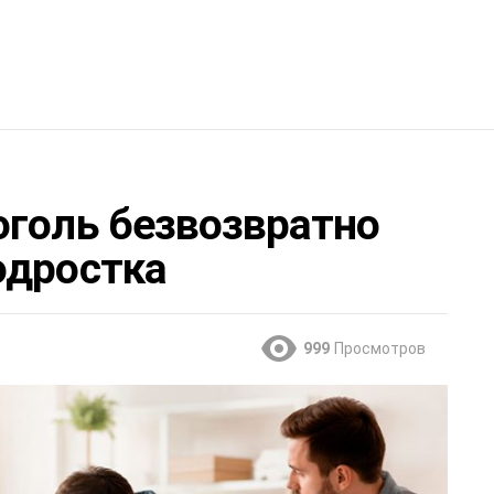
оголь безвозвратно
одростка
999
Просмотров