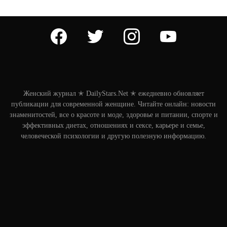
facebook
twitter
instagram
youtube
Женский журнал ✭ DailyStars.Net ✭ ежедневно обновляет
публикации для современной женщине. Читайте онлайн: новости
знаменитостей, все о красоте и моде, здоровье и питании, спорте и
эффективных диетах, отношениях и сексе, карьере и семье,
человеческой психологии и другую полезную информацию.