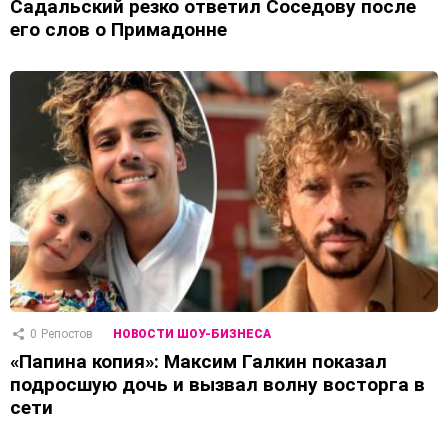
Садальский резко ответил Соседову после
его слов о Примадонне
0
Репостов
НОВОСТИ ШОУ-БИЗНЕСА
«Папина копия»: Максим Галкин показал
подросшую дочь и вызвал волну восторга в
сети