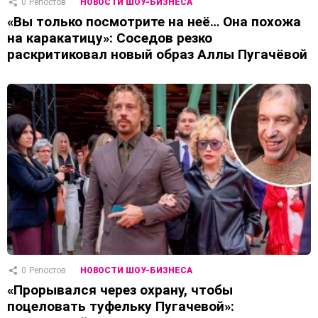
0
Репостов
НОВОСТИ ШОУ-БИЗНЕСА
«Вы только посмотрите на неё… Она похожа
на каракатицу»: Соседов резко
раскритиковал новый образ Аллы Пугачёвой
0
Репостов
НОВОСТИ ШОУ-БИЗНЕСА
«Прорывался через охрану, чтобы
поцеловать туфельку Пугачевой»: