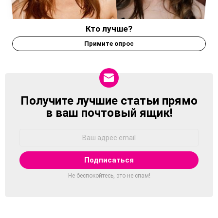
Кто лучше?
Примите опрос
Получите лучшие статьи прямо
NEWSLETTER
в ваш почтовый ящик!
Адрес
Email:
Не беспокойтесь, это не спам!