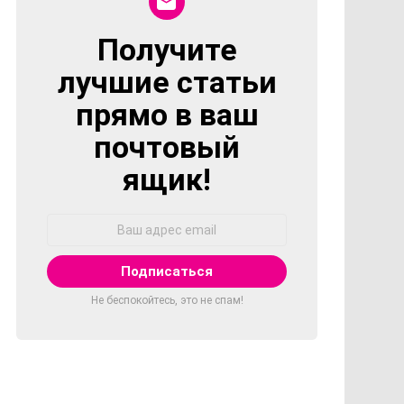
Получите
NEWSLETTER
лучшие статьи
прямо в ваш
почтовый
ящик!
Адрес
Email:
Не беспокойтесь, это не спам!