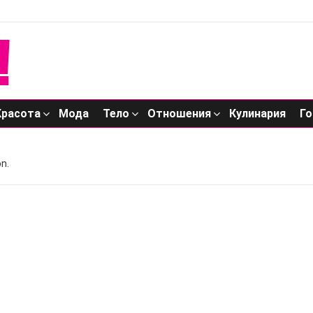
Красота
Мода
Тело
Отношения
Кулинария
Го
n.