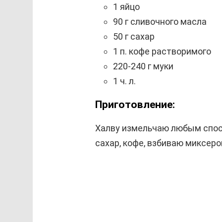
1 яйцо
90 г сливочного масла
50 г сахар
1 п. кофе растворимого
220-240 г муки
1 ч. л.
Приготовление:
Халву измельчаю любым спосо
сахар, кофе, взбиваю миксер