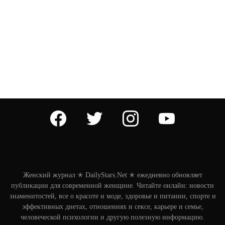
facebook
twitter
instagram
youtube
Женский журнал ✭ DailyStars.Net ✭ ежедневно обновляет
публикации для современной женщине. Читайте онлайн: новости
знаменитостей, все о красоте и моде, здоровье и питании, спорте и
эффективных диетах, отношениях и сексе, карьере и семье,
человеческой психологии и другую полезную информацию.