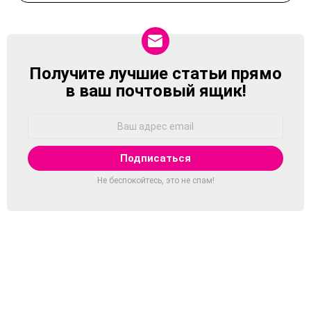
Получите лучшие статьи прямо
NEWSLETTER
в ваш почтовый ящик!
Адрес
Email:
Не беспокойтесь, это не спам!