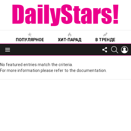
ПОПУЛЯРНОЕ
ХИТ-ПАРАД
В ТРЕНДЕ
FOLLOW
SEARC
L
US
Меню
No featured entries match the criteria.
For more information please refer to the documentation.