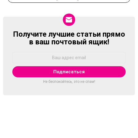
Получите лучшие статьи прямо
NEWSLETTER
в ваш почтовый ящик!
Адрес
Email:
Не беспокойтесь, это не спам!