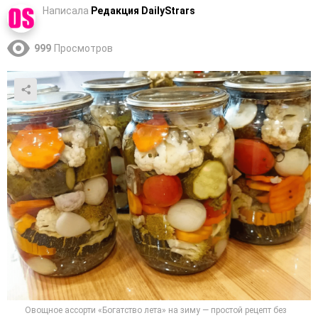
Написала
Редакция DailyStrars
999
Просмотров
Овощное ассорти «Богатство лета» на зиму — простой рецепт без