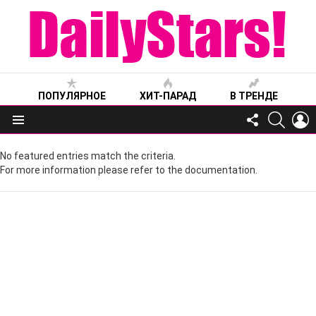
ПОПУЛЯРНОЕ
ХИТ-ПАРАД
В ТРЕНДЕ
FOLLOW
SEARC
L
US
Меню
No featured entries match the criteria.
For more information please refer to the documentation.