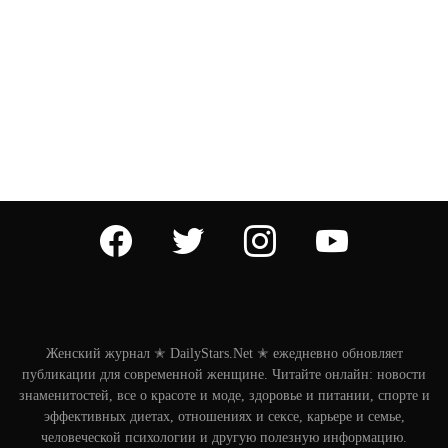
facebook
twitter
instagram
youtube
Женский журнал ✭ DailyStars.Net ✭ ежедневно обновляет
публикации для современной женщине. Читайте онлайн: новости
знаменитостей, все о красоте и моде, здоровье и питании, спорте и
эффективных диетах, отношениях и сексе, карьере и семье,
человеческой психологии и другую полезную информацию.