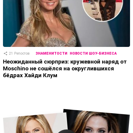
21
Репостов
ЗНАМЕНИТОСТИ
НОВОСТИ ШОУ-БИЗНЕСА
Неожиданный сюрприз: кружевной наряд от
Moschino не сошёлся на округлившихся
бёдрах Хайди Клум