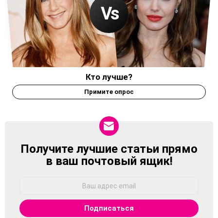
Кто лучше?
Примите опрос
Получите лучшие статьи прямо
NEWSLETTER
в ваш почтовый ящик!
Адрес
Email: