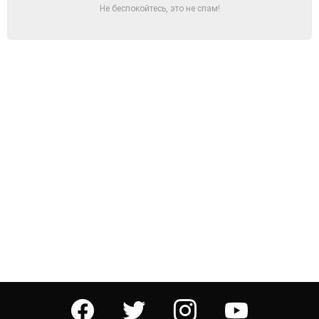
Не беспокойтесь, это не спам!
facebook
twitter
instagram
youtube