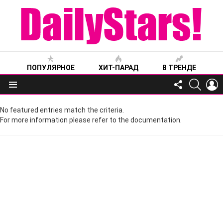
ПОПУЛЯРНОЕ
ХИТ-ПАРАД
В ТРЕНДЕ
FOLLOW
SEARC
L
US
Меню
No featured entries match the criteria.
For more information please refer to the documentation.