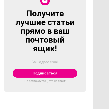
Получите
NEWSLETTER
лучшие статьи
прямо в ваш
почтовый
ящик!
Адрес
Email:
Не беспокойтесь, это не спам!