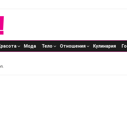
Красота
Мода
Тело
Отношения
Кулинария
Го
n.