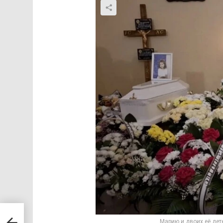
огда
Марию и двоих её дет