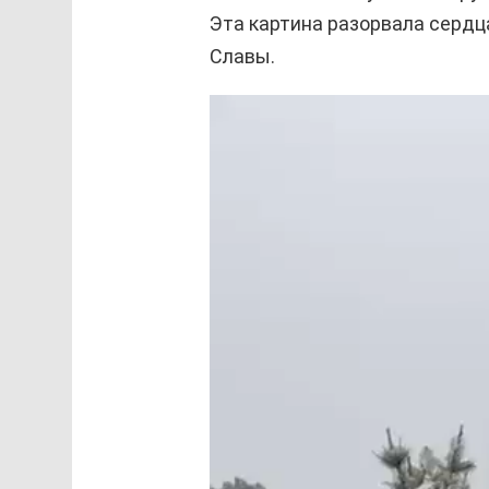
Эта картина разорвала сердц
Славы.
В
и
д
е
о
п
л
е
е
р