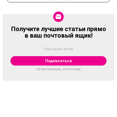
Получите лучшие статьи прямо
NEWSLETTER
в ваш почтовый ящик!
Адрес
Email:
Не беспокойтесь, это не спам!