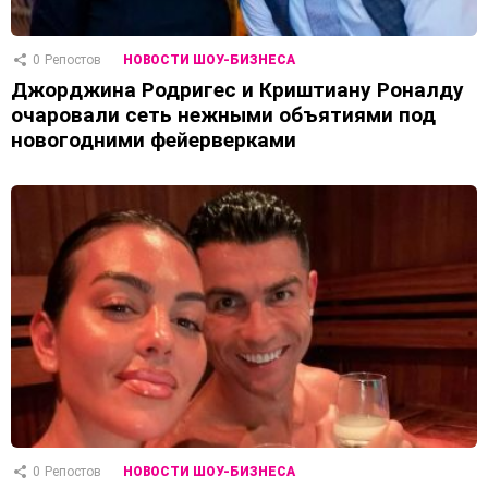
0
Репостов
НОВОСТИ ШОУ-БИЗНЕСА
Джорджина Родригес и Криштиану Роналду
очаровали сеть нежными объятиями под
новогодними фейерверками
0
Репостов
НОВОСТИ ШОУ-БИЗНЕСА