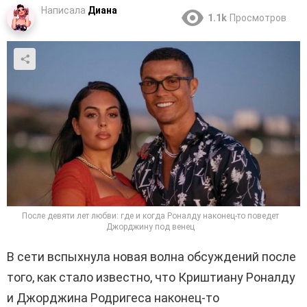
Написала
Диана
1.1k
Просмотров
После девяти лет любви: где и когда Роналду наконец-то поведет
Джорджину под венец
В сети вспыхнула новая волна обсуждений после
того, как стало известно, что Криштиану Роналду
и Джорджина Родригеса наконец-то