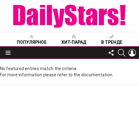
ПОПУЛЯРНОЕ
ХИТ-ПАРАД
В ТРЕНДЕ
FOLLOW
SEARC
L
US
Меню
No featured entries match the criteria.
For more information please refer to the documentation.