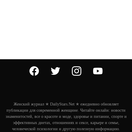
facebook
twitter
instagram
youtube
Женский журнал ✭ DailyStars.Net ✭ ежедневно обновляет
публикации для современной женщине. Читайте онлайн: новости
знаменитостей, все о красоте и моде, здоровье и питании, спорте и
эффективных диетах, отношениях и сексе, карьере и семье,
человеческой психологии и другую полезную информацию.