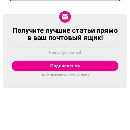
Получите лучшие статьи прямо
NEWSLETTER
в ваш почтовый ящик!
Адрес
Email:
Не беспокойтесь, это не спам!