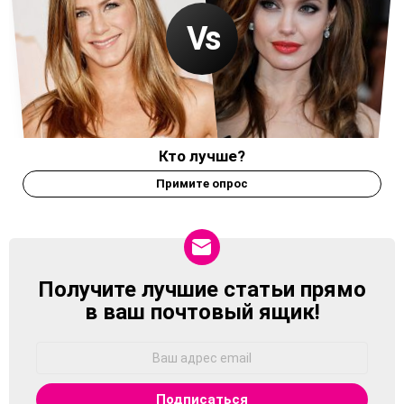
Кто лучше?
Примите опрос
Получите лучшие статьи прямо
NEWSLETTER
в ваш почтовый ящик!
Адрес
Email: