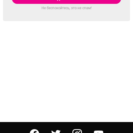
Не беспокойтесь, это не спам!
facebook
twitter
instagram
youtube