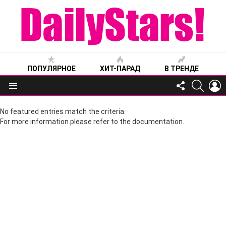
ПОПУЛЯРНОЕ
ХИТ-ПАРАД
В ТРЕНДЕ
FOLLOW
SEARC
L
US
Меню
No featured entries match the criteria.
For more information please refer to the documentation.