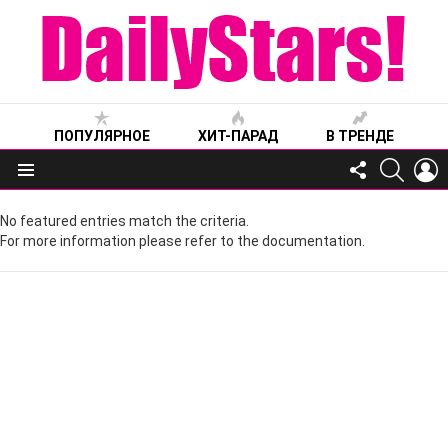
ПОПУЛЯРНОЕ
ХИТ-ПАРАД
В ТРЕНДЕ
FOLLOW
SEARC
L
US
Меню
No featured entries match the criteria.
For more information please refer to the documentation.