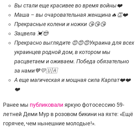
Вы стали еще красивее во время войны❤️
Маша – вы очаровательная женщина🔥👏❤️
Прекрасные колени и ножки 😘😘😘
Зацвела 💓😍
Прекрасно выглядите 😍😍😍Украина для всех
украинцев родной дом, в котором мы
расцветаем и оживаем. Победа обязательно
за нами💙💛🇺🇦
А еще магическая и мощная сила Карпат❤️❤️
❤️
Ранее мы
публиковали
яркую фотосессию 59-
летней Деми Мур в розовом бикини на яхте: «Ещё
горячее, чем нынешние молодые!».