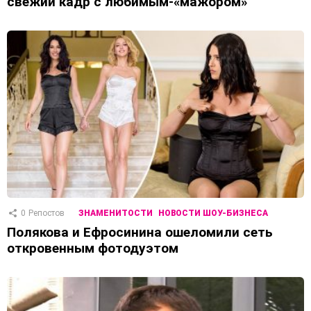
свежий кадр с любимым-«мажором»
0
Репостов
ЗНАМЕНИТОСТИ
НОВОСТИ ШОУ-БИЗНЕСА
Полякова и Ефросинина ошеломили сеть
откровенным фотодуэтом