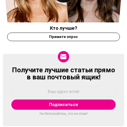
Кто лучше?
Примите опрос
Получите лучшие статьи прямо
NEWSLETTER
в ваш почтовый ящик!
Адрес
Email:
Не беспокойтесь, это не спам!