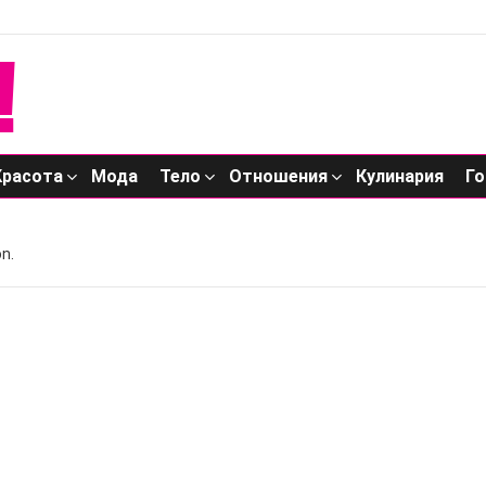
Красота
Мода
Тело
Отношения
Кулинария
Го
n.