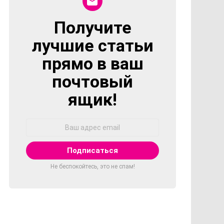
Получите
NEWSLETTER
лучшие статьи
прямо в ваш
почтовый
ящик!
Адрес
Email:
Не беспокойтесь, это не спам!