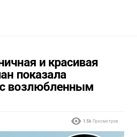
ничная и красивая
лан показала
 с возлюбленным
1.5k
Просмотров