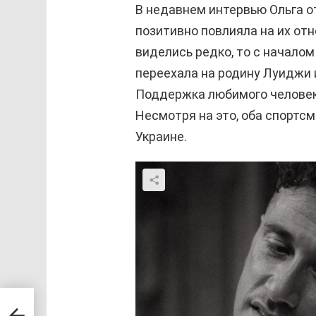
В недавнем интервью Ольга от
позитивно повлияла на их от
виделись редко, то с начало
переехала на родину Луиджи 
Поддержка любимого человек
Несмотря на это, оба спорт
Украине.
а
влю