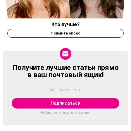
Кто лучше?
Примите опрос
Получите лучшие статьи прямо
NEWSLETTER
в ваш почтовый ящик!
Адрес
Email:
Не беспокойтесь, это не спам!