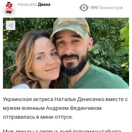
Написала
Диана
999
Просмотров
Украинская актриса Наталья Денисенко вместе с
мужем-военным Андреем Фединчиком
отправилась в мини-отпуск.
Муж звезды с первых дней полномасштабного