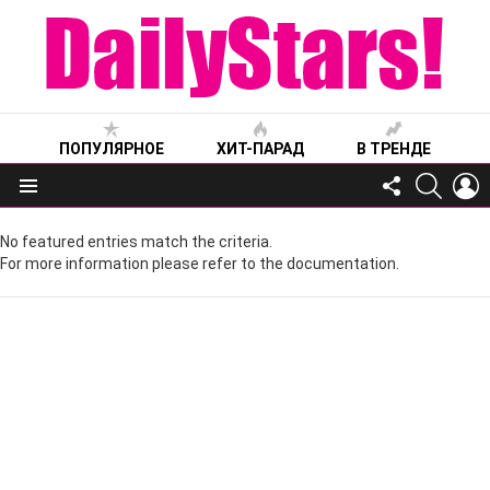
ПОПУЛЯРНОЕ
ХИТ-ПАРАД
В ТРЕНДЕ
FOLLOW
SEARC
L
US
Меню
No featured entries match the criteria.
For more information please refer to the documentation.