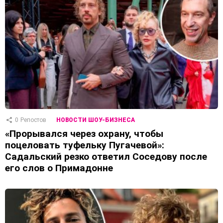
0
Репостов
НОВОСТИ ШОУ-БИЗНЕСА
«Прорывался через охрану, чтобы
поцеловать туфельку Пугачевой»:
Садальский резко ответил Соседову после
его слов о Примадонне