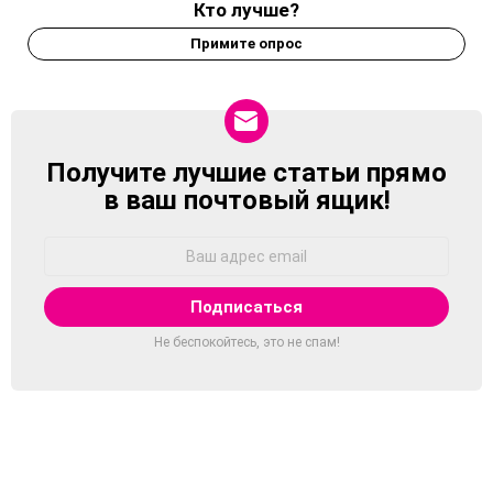
Кто лучше?
Примите опрос
Получите лучшие статьи прямо
NEWSLETTER
в ваш почтовый ящик!
Адрес
Email:
Не беспокойтесь, это не спам!