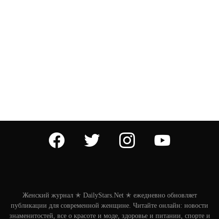
facebook
twitter
instagram
youtube
Женский журнал ✭ DailyStars.Net ✭ ежедневно обновляет
публикации для современной женщине. Читайте онлайн: новости
знаменитостей, все о красоте и моде, здоровье и питании, спорте и