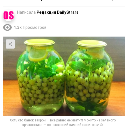
Написала
Редакция DailyStrars
1.3k
Просмотров
Хоть сто банок закрой — всё равно не хватит! Мохито из зелёного
крыжовника — освежающий зимний напиток 🌿🍋