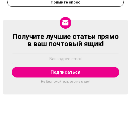
Примите опрос
Получите лучшие статьи прямо
NEWSLETTER
в ваш почтовый ящик!
Адрес
Email:
Не беспокойтесь, это не спам!