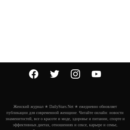
facebook
twitter
instagram
youtube
Женский журнал ✭ DailyStars.Net ✭ ежедневно обновляет
публикации для современной женщине. Читайте онлайн: новости
знаменитостей, все о красоте и моде, здоровье и питании, спорте и
эффективных диетах, отношениях и сексе, карьере и семье,