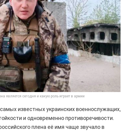
на является сегодня и какую роль играет в армии
 самых известных украинских военнослужащих,
тойкости и одновременно противоречивости.
российского плена её имя чаще звучало в