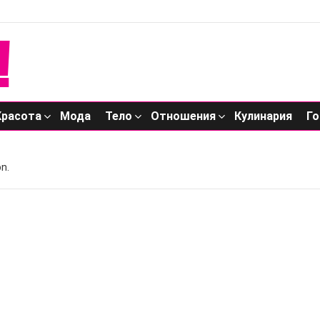
Красота
Мода
Тело
Отношения
Кулинария
Го
n.