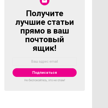
Получите
NEWSLETTER
лучшие статьи
прямо в ваш
почтовый
ящик!
Адрес
Email:
Не беспокойтесь, это не спам!