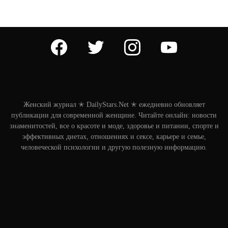
facebook
twitter
instagram
youtube
Женский журнал ✭ DailyStars.Net ✭ ежедневно обновляет
публикации для современной женщине. Читайте онлайн: новости
знаменитостей, все о красоте и моде, здоровье и питании, спорте и
эффективных диетах, отношениях и сексе, карьере и семье,
человеческой психологии и другую полезную информацию.