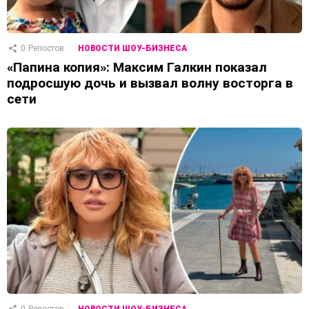
0
Репостов
НОВОСТИ ШОУ-БИЗНЕСА
«Папина копия»: Максим Галкин показал
подросшую дочь и вызвал волну восторга в
сети
0
Репостов
НОВОСТИ ШОУ-БИЗНЕСА