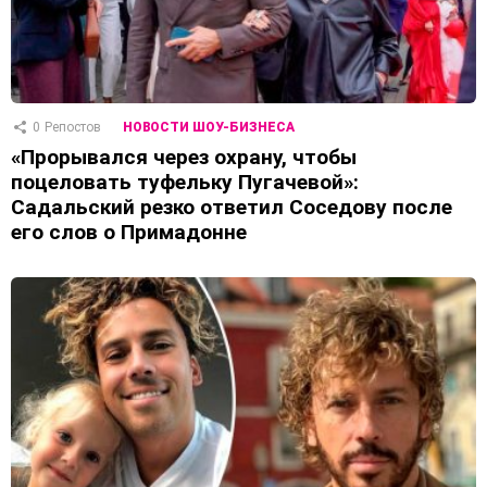
0
Репостов
НОВОСТИ ШОУ-БИЗНЕСА
«Прорывался через охрану, чтобы
поцеловать туфельку Пугачевой»:
Садальский резко ответил Соседову после
его слов о Примадонне