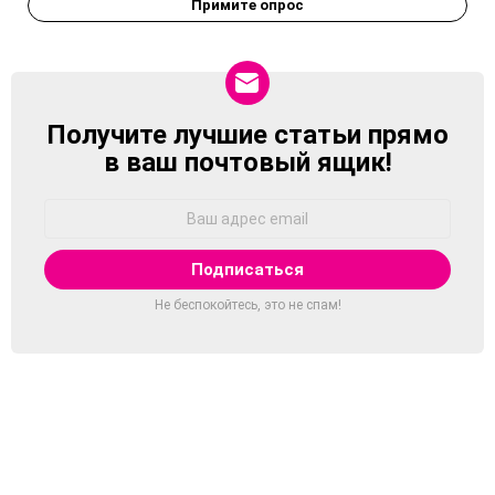
Примите опрос
Получите лучшие статьи прямо
NEWSLETTER
в ваш почтовый ящик!
Адрес
Email:
Не беспокойтесь, это не спам!