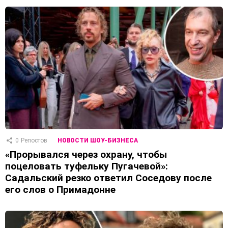
0
Репостов
НОВОСТИ ШОУ-БИЗНЕСА
«Прорывался через охрану, чтобы
поцеловать туфельку Пугачевой»:
Садальский резко ответил Соседову после
его слов о Примадонне