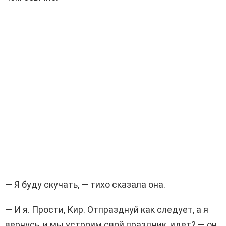
— Я буду скучать, — тихо сказала она.
— И я. Прости, Кир. Отпразднуй как следует, а я
вернусь, и мы устроим свой праздник, идет? — он