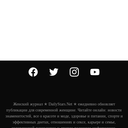
facebook
twitter
instagram
youtube
Женский журнал ✭ DailyStars.Net ✭ ежедневно обновляет
публикации для современной женщине. Читайте онлайн: новости
знаменитостей, все о красоте и моде, здоровье и питании, спорте и
эффективных диетах, отношениях и сексе, карьере и семье,