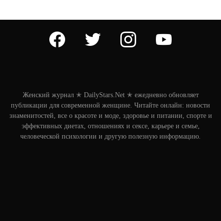
facebook
twitter
instagram
youtube
Женский журнал ✭ DailyStars.Net ✭ ежедневно обновляет
публикации для современной женщине. Читайте онлайн: новости
знаменитостей, все о красоте и моде, здоровье и питании, спорте и
эффективных диетах, отношениях и сексе, карьере и семье,
человеческой психологии и другую полезную информацию.