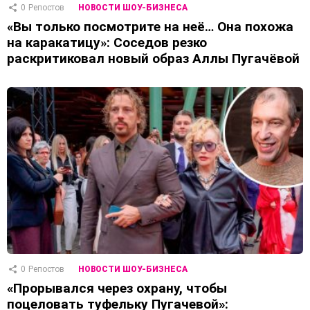
0
Репостов
НОВОСТИ ШОУ-БИЗНЕСА
«Вы только посмотрите на неё… Она похожа
на каракатицу»: Соседов резко
раскритиковал новый образ Аллы Пугачёвой
0
Репостов
НОВОСТИ ШОУ-БИЗНЕСА
«Прорывался через охрану, чтобы
поцеловать туфельку Пугачевой»: