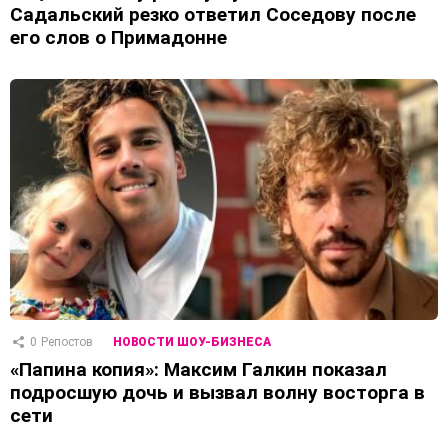
Садальский резко ответил Соседову после
его слов о Примадонне
0
Репостов
НОВОСТИ ШОУ-БИЗНЕСА
«Папина копия»: Максим Галкин показал
подросшую дочь и вызвал волну восторга в
сети