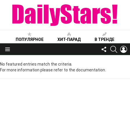
ПОПУЛЯРНОЕ
ХИТ-ПАРАД
В ТРЕНДЕ
FOLLOW
SEARC
L
US
Меню
No featured entries match the criteria.
For more information please refer to the documentation.