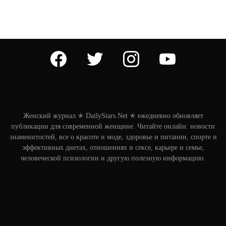
facebook
twitter
instagram
youtube
Женский журнал ✭ DailyStars.Net ✭ ежедневно обновляет
публикации для современной женщине. Читайте онлайн: новости
знаменитостей, все о красоте и моде, здоровье и питании, спорте и
эффективных диетах, отношениях и сексе, карьере и семье,
человеческой психологии и другую полезную информацию.