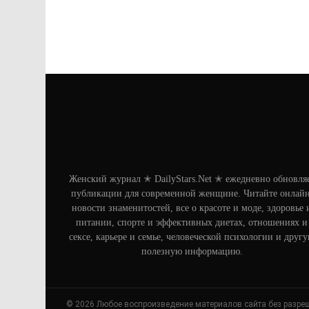
Женский журнал ✭ DailyStars.Net ✭ ежедневно обновля
публикации для современной женщине. Читайте онлайн
новости знаменитостей, все о красоте и моде, здоровье 
питании, спорте и эффективных диетах, отношениях и
сексе, карьере и семье, человеческой психологии и друг
полезную информацию.
© 2026 Любое воспроизведение материалов сайта без разре