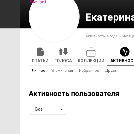
Екатерин
Активность: 4 года, 9 месяц
СТАТЬИ
ГОЛОСА
КОЛЛЕКЦИИ
АКТИВНОС
Личное
Упоминания
Избранное
Друзья
Активность пользователя
Показать:
RSS