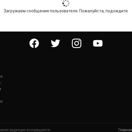
Загружаем сообщения пользователя. Пожалуйста, подождите.
facebook
twitter
instagram
youtube
ет
:
и
ую
шения редакции воспрещается.
Главна