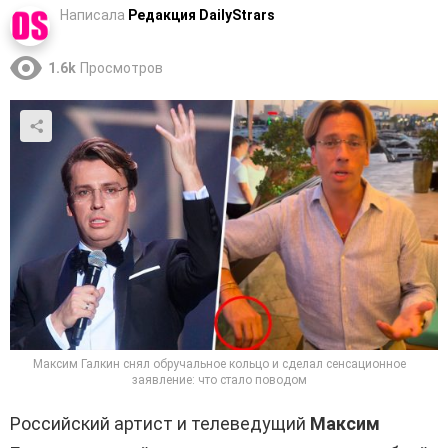
Написала
Редакция DailyStrars
1.6k
Просмотров
Максим Галкин снял обручальное кольцо и сделал сенсационное
заявление: что стало поводом
Российский артист и телеведущий
Максим