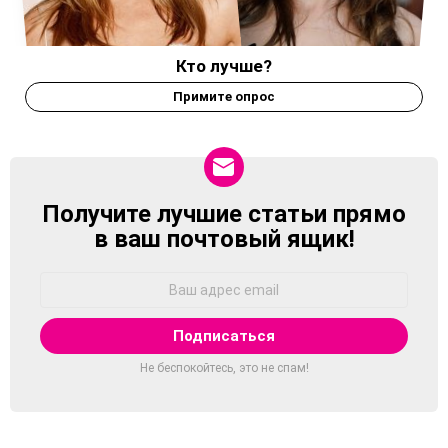
Кто лучше?
Примите опрос
Получите лучшие статьи прямо
NEWSLETTER
в ваш почтовый ящик!
Адрес
Email:
Не беспокойтесь, это не спам!