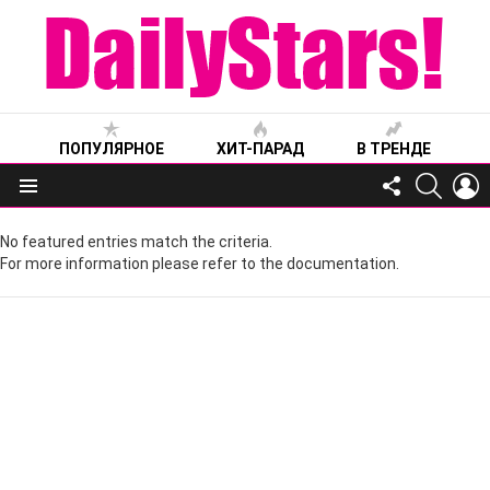
ПОПУЛЯРНОЕ
ХИТ-ПАРАД
В ТРЕНДЕ
FOLLOW
SEARC
L
US
Меню
No featured entries match the criteria.
For more information please refer to the documentation.