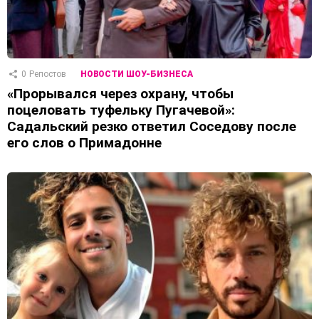
0
Репостов
НОВОСТИ ШОУ-БИЗНЕСА
«Прорывался через охрану, чтобы
поцеловать туфельку Пугачевой»:
Садальский резко ответил Соседову после
его слов о Примадонне