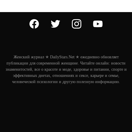
facebook
twitter
instagram
youtube
Женский журнал ✭ DailyStars.Net ✭ ежедневно обновляет
публикации для современной женщине. Читайте онлайн: новости
знаменитостей, все о красоте и моде, здоровье и питании, спорте и
эффективных диетах, отношениях и сексе, карьере и семье,
человеческой психологии и другую полезную информацию.