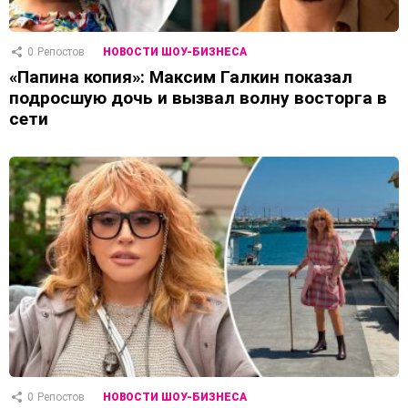
0
Репостов
НОВОСТИ ШОУ-БИЗНЕСА
«Папина копия»: Максим Галкин показал
подросшую дочь и вызвал волну восторга в
сети
0
Репостов
НОВОСТИ ШОУ-БИЗНЕСА