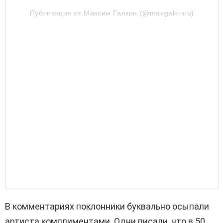
Публикация от Максим Галкин (@maxgalkinru)
В комментариях поклонники буквально осыпали
артиста комплиментами. Одни писали, что в 50