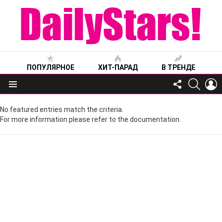
ПОПУЛЯРНОЕ
ХИТ-ПАРАД
В ТРЕНДЕ
FOLLOW
SEARC
L
US
Меню
No featured entries match the criteria.
For more information please refer to the documentation.