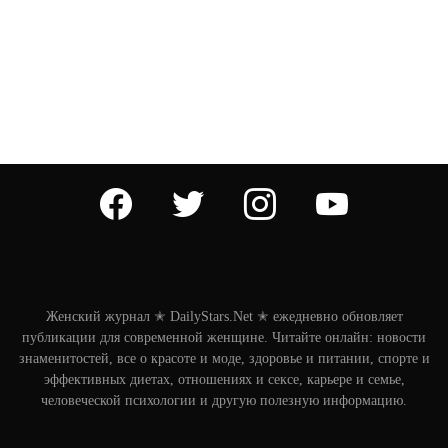
facebook
twitter
instagram
youtube
Женский журнал ✭ DailyStars.Net ✭ ежедневно обновляет
публикации для современной женщине. Читайте онлайн: новости
знаменитостей, все о красоте и моде, здоровье и питании, спорте и
эффективных диетах, отношениях и сексе, карьере и семье,
человеческой психологии и другую полезную информацию.