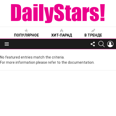
ПОПУЛЯРНОЕ
ХИТ-ПАРАД
В ТРЕНДЕ
FOLLOW
SEARC
L
US
Меню
No featured entries match the criteria.
For more information please refer to the documentation.