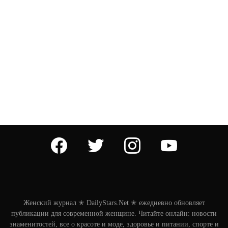
facebook
twitter
instagram
youtube
Женский журнал ✭ DailyStars.Net ✭ ежедневно обновляет
публикации для современной женщине. Читайте онлайн: новости
знаменитостей, все о красоте и моде, здоровье и питании, спорте и