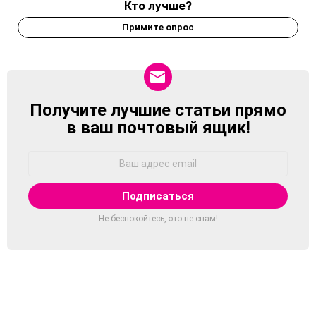
Кто лучше?
Примите опрос
Получите лучшие статьи прямо
NEWSLETTER
в ваш почтовый ящик!
Адрес
Email:
Не беспокойтесь, это не спам!