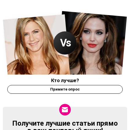
Кто лучше?
Примите опрос
Получите лучшие статьи прямо
NEWSLETTER