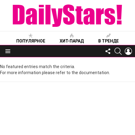
ПОПУЛЯРНОЕ
ХИТ-ПАРАД
В ТРЕНДЕ
FOLLOW
SEARC
L
US
Меню
No featured entries match the criteria.
For more information please refer to the documentation.