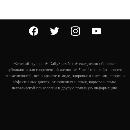
facebook
twitter
instagram
youtube
Женский журнал ✭ DailyStars.Net ✭ ежедневно обновляет
публикации для современной женщине. Читайте онлайн: новости
знаменитостей, все о красоте и моде, здоровье и питании, спорте и
эффективных диетах, отношениях и сексе, карьере и семье,
человеческой психологии и другую полезную информацию.