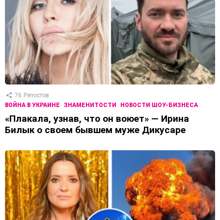
76
Репостов
ВОЙНА В УКРАИНЕ
ЗНАМЕНИТОСТИ
НОВОСТИ ШОУ-БИЗНЕСА
«Плакала, узнав, что он воюет» — Ирина
Билык о своем бывшем муже Дикусаре