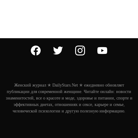
facebook
twitter
instagram
youtube
Женский журнал ✭ DailyStars.Net ✭ ежедневно обновляет
публикации для современной женщине. Читайте онлайн: новости
знаменитостей, все о красоте и моде, здоровье и питании, спорте и
эффективных диетах, отношениях и сексе, карьере и семье,
человеческой психологии и другую полезную информацию.