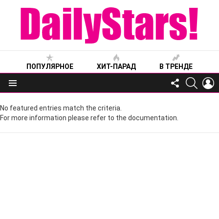
ПОПУЛЯРНОЕ
ХИТ-ПАРАД
В ТРЕНДЕ
FOLLOW
SEARC
L
US
Меню
No featured entries match the criteria.
For more information please refer to the documentation.