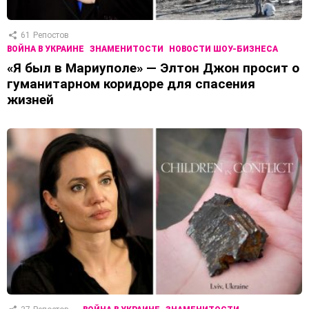
61
Репостов
ВОЙНА В УКРАИНЕ
ЗНАМЕНИТОСТИ
НОВОСТИ ШОУ-БИЗНЕСА
«Я был в Мариуполе» — Элтон Джон просит о
гуманитарном коридоре для спасения
жизней