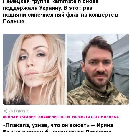
Немецкая группа Rammstein снова
поддержала Украину. В этот раз
подняли сине-желтый флаг на концерте в
Польше
76
Репостов
ВОЙНА В УКРАИНЕ
ЗНАМЕНИТОСТИ
НОВОСТИ ШОУ-БИЗНЕСА
«Плакала, узнав, что он воюет» — Ирина
Билык о своем бывшем муже Дикусаре