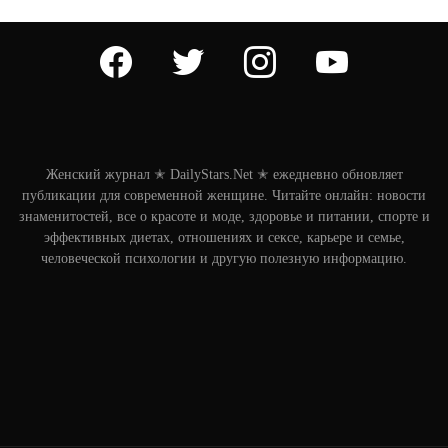
facebook
twitter
instagram
youtube
Женский журнал ✭ DailyStars.Net ✭ ежедневно обновляет
публикации для современной женщине. Читайте онлайн: новости
знаменитостей, все о красоте и моде, здоровье и питании, спорте и
эффективных диетах, отношениях и сексе, карьере и семье,
человеческой психологии и другую полезную информацию.