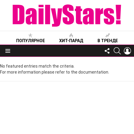
ПОПУЛЯРНОЕ
ХИТ-ПАРАД
В ТРЕНДЕ
FOLLOW
SEARC
L
US
Меню
No featured entries match the criteria.
For more information please refer to the documentation.