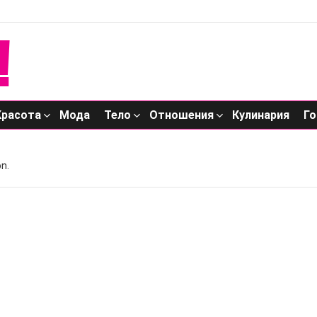
Красота
Мода
Тело
Отношения
Кулинария
Го
n.