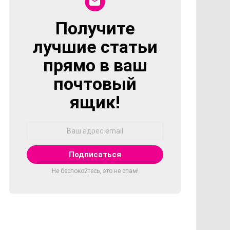
Получите
NEWSLETTER
лучшие статьи
прямо в ваш
почтовый
ящик!
Адрес
Email:
Не беспокойтесь, это не спам!