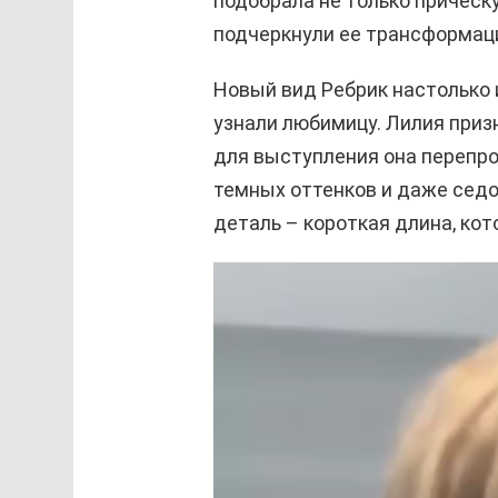
подобрала не только прическу
подчеркнули ее трансформац
Новый вид Ребрик настолько 
узнали любимицу. Лилия приз
для выступления она перепро
темных оттенков и даже седо
деталь – короткая длина, ко
В
и
д
е
о
п
л