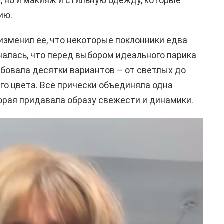
, но и макияж и стильную одежду, которые
ию.
изменил ее, что некоторые поклонники едва
налась, что перед выбором идеального парика
бовала десятки вариантов – от светлых до
го цвета. Все прически объединяла одна
торая придавала образу свежести и динамики.