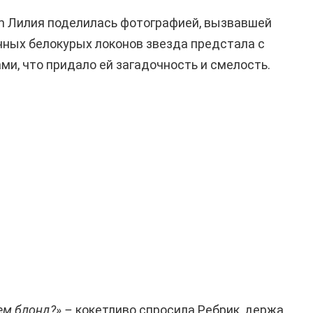
am Лилия поделилась фотографией, вызвавшей
ных белокурых локонов звезда предстала с
и, что придало ей загадочность и смелость.
ем блонд?» –
кокетливо спросила Ребрик, держа