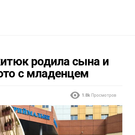
китюк родила сына и
ото с младенцем
1.8k
Просмотров