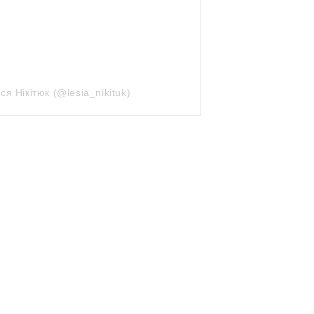
я Нікітюк (@lesia_nikituk)