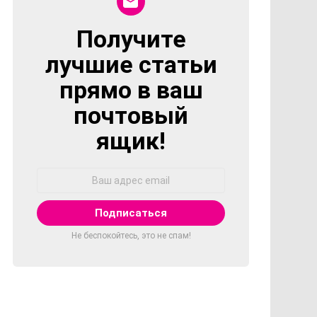
Получите
NEWSLETTER
лучшие статьи
прямо в ваш
почтовый
ящик!
Адрес
Email:
Не беспокойтесь, это не спам!