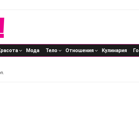
Красота
Мода
Тело
Отношения
Кулинария
Го
n.