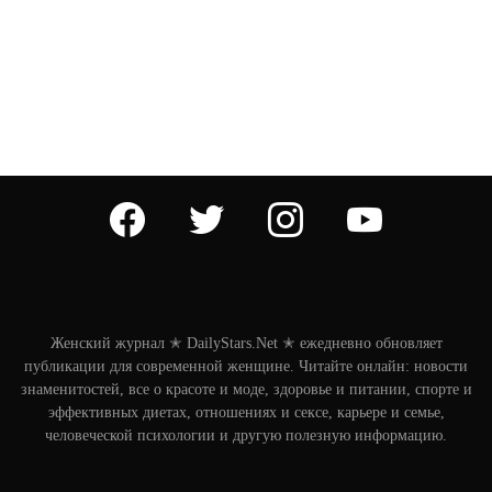
facebook
twitter
instagram
youtube
Женский журнал ✭ DailyStars.Net ✭ ежедневно обновляет
публикации для современной женщине. Читайте онлайн: новости
знаменитостей, все о красоте и моде, здоровье и питании, спорте и
эффективных диетах, отношениях и сексе, карьере и семье,
человеческой психологии и другую полезную информацию.