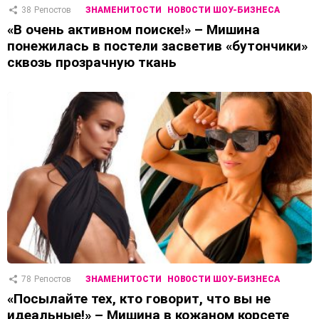
38
Репостов
ЗНАМЕНИТОСТИ
НОВОСТИ ШОУ-БИЗНЕСА
«В очень активном поиске!» – Мишина
понежилась в постели засветив «бутончики»
сквозь прозрачную ткань
78
Репостов
ЗНАМЕНИТОСТИ
НОВОСТИ ШОУ-БИЗНЕСА
«Посылайте тех, кто говорит, что вы не
идеальные!» – Мишина в кожаном корсете