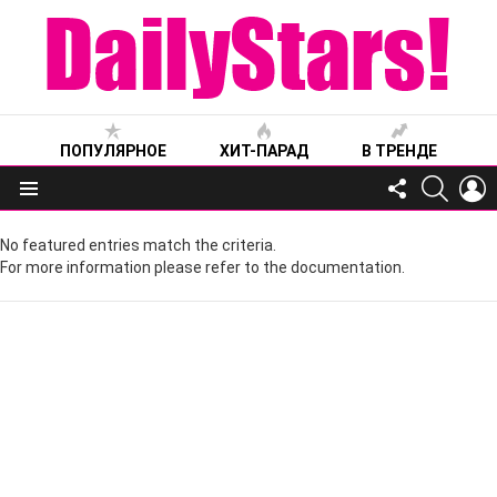
ПОПУЛЯРНОЕ
ХИТ-ПАРАД
В ТРЕНДЕ
FOLLOW
SEARC
L
US
Меню
No featured entries match the criteria.
For more information please refer to the documentation.