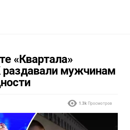
те «Квартала»
К раздавали мужчинам
дности
1.3k
Просмотров