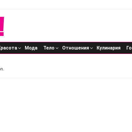
Красота
Мода
Тело
Отношения
Кулинария
Го
n.