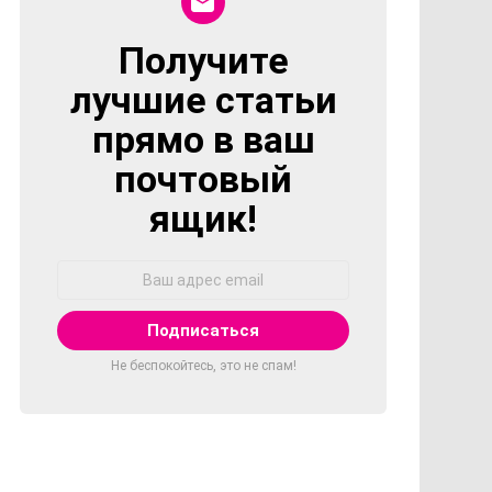
Получите
NEWSLETTER
лучшие статьи
прямо в ваш
почтовый
ящик!
Адрес
Email:
Не беспокойтесь, это не спам!