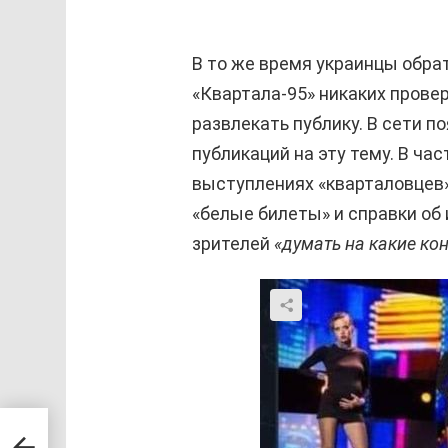
В то же время украинцы обра
«Квартала-95» никаких провер
развлекать публику. В сети 
публикаций на эту тему. В ча
выступлениях «кварталовцев
«белые билеты» и справки об
зрителей
«думать на какие ко
а