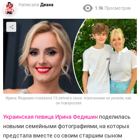
Написала
Диана
1.9k
Просмотров
Ирина Федишин показала 15-летнего сына: поклонники не узнали, как
он повзрослел
Украинская певица Ирина Федишин
поделилась
новыми семейными фотографиями, на которых
предстала вместе со своим старшим сыном