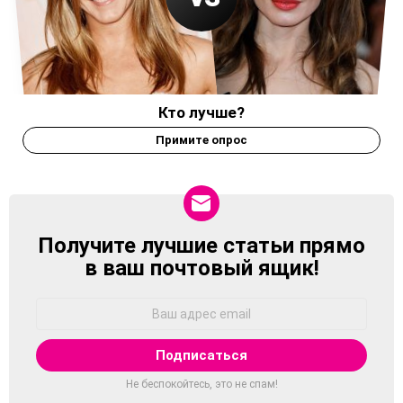
Кто лучше?
Примите опрос
Получите лучшие статьи прямо
NEWSLETTER
в ваш почтовый ящик!
Адрес
Email:
Не беспокойтесь, это не спам!