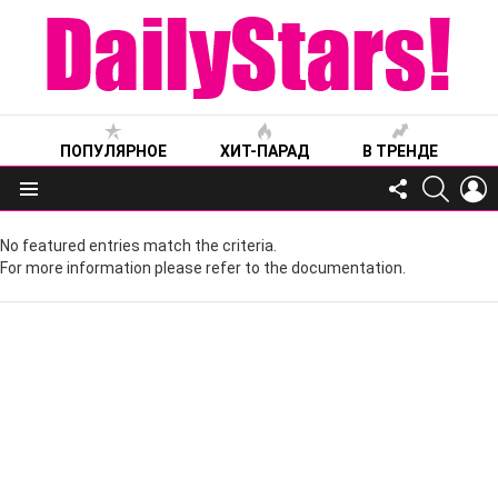
ПОПУЛЯРНОЕ
ХИТ-ПАРАД
В ТРЕНДЕ
FOLLOW
SEARC
L
US
Меню
No featured entries match the criteria.
For more information please refer to the documentation.