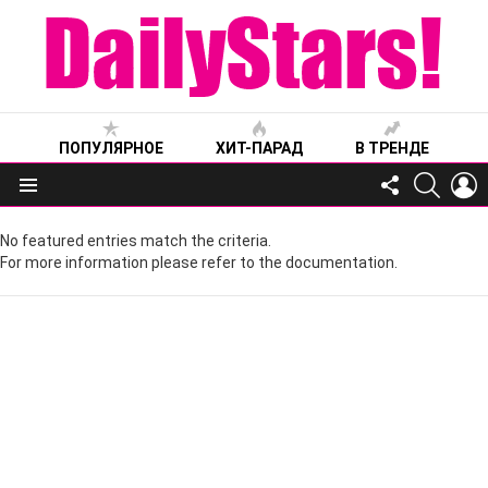
ПОПУЛЯРНОЕ
ХИТ-ПАРАД
В ТРЕНДЕ
FOLLOW
SEARC
L
US
Меню
No featured entries match the criteria.
For more information please refer to the documentation.