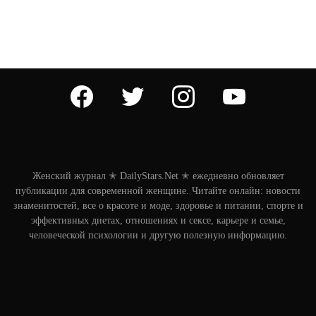
facebook
twitter
instagram
youtube
Женский журнал ✭ DailyStars.Net ✭ ежедневно обновляет
публикации для современной женщине. Читайте онлайн: новости
знаменитостей, все о красоте и моде, здоровье и питании, спорте и
эффективных диетах, отношениях и сексе, карьере и семье,
человеческой психологии и другую полезную информацию.