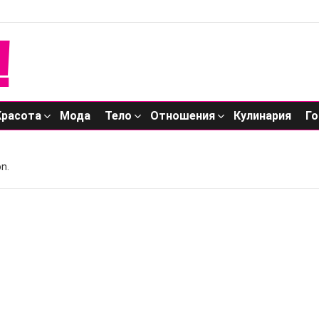
Красота
Мода
Тело
Отношения
Кулинария
Го
n.