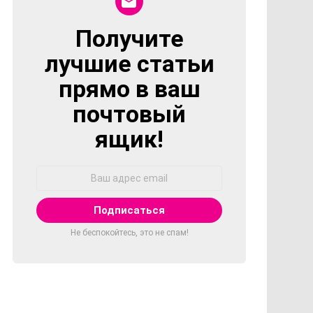
Получите
NEWSLETTER
лучшие статьи
прямо в ваш
почтовый
ящик!
Адрес
Email:
Не беспокойтесь, это не спам!