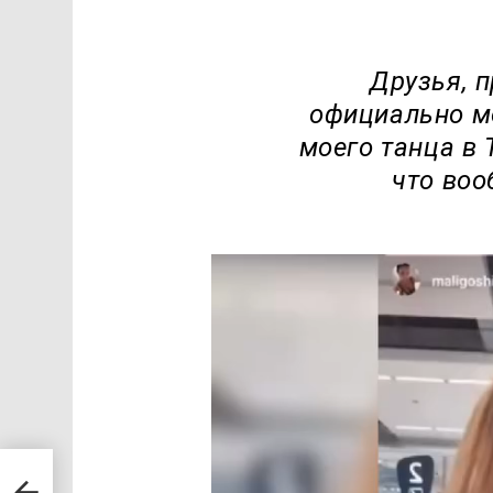
Друзья, 
официально мо
моего танца в 
что воо
В
и
д
е
о
п
л