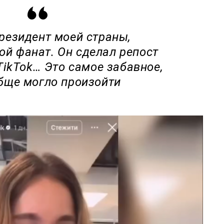
президент моей страны,
й фанат. Он сделал репост
TikTok… Это самое забавное,
бще могло произойти