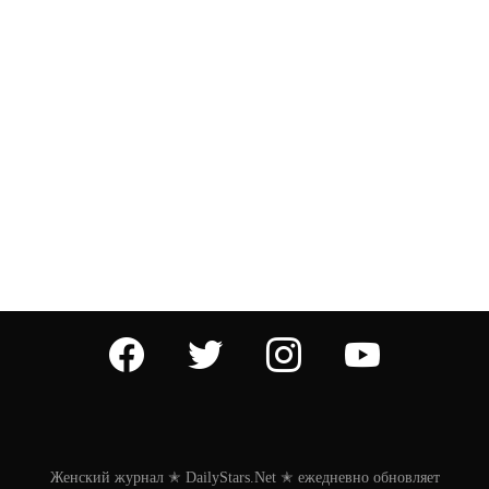
facebook
twitter
instagram
youtube
Женский журнал ✭ DailyStars.Net ✭ ежедневно обновляет