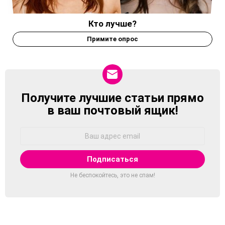
Кто лучше?
Примите опрос
Получите лучшие статьи прямо
NEWSLETTER
в ваш почтовый ящик!
Адрес
Email:
Не беспокойтесь, это не спам!