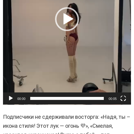
е
е
р
00:00
00:05
Подписчики не сдерживали восторга: «Надя, ты –
икона стиля! Этот лук — огонь 💜», «Смелая,