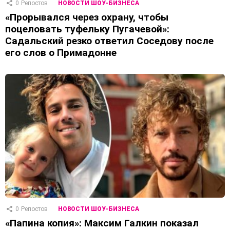
0
Репостов
НОВОСТИ ШОУ-БИЗНЕСА
«Прорывался через охрану, чтобы
поцеловать туфельку Пугачевой»:
Садальский резко ответил Соседову после
его слов о Примадонне
0
Репостов
НОВОСТИ ШОУ-БИЗНЕСА
«Папина копия»: Максим Галкин показал