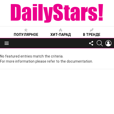
ПОПУЛЯРНОЕ
ХИТ-ПАРАД
В ТРЕНДЕ
FOLLOW
SEARC
L
US
Меню
No featured entries match the criteria.
For more information please refer to the documentation.