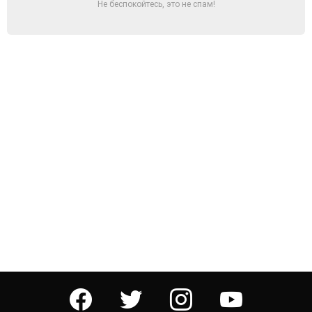
Не беспокойтесь, это не спам!
facebook
twitter
instagram
youtube