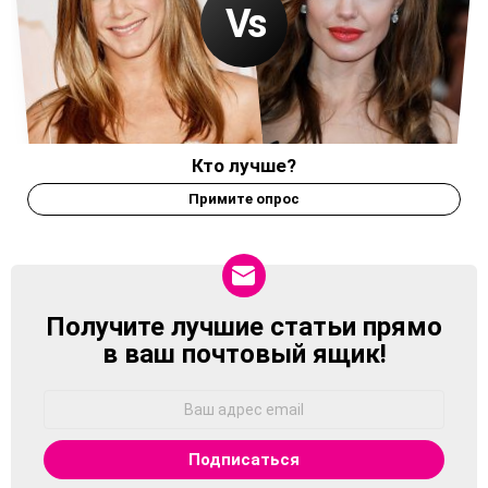
Кто лучше?
Примите опрос
Получите лучшие статьи прямо
NEWSLETTER
в ваш почтовый ящик!
Адрес
Email: