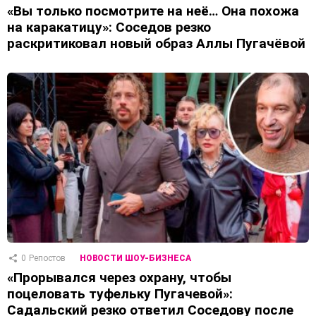
«Вы только посмотрите на неё… Она похожа
на каракатицу»: Соседов резко
раскритиковал новый образ Аллы Пугачёвой
0
Репостов
НОВОСТИ ШОУ-БИЗНЕСА
«Прорывался через охрану, чтобы
поцеловать туфельку Пугачевой»:
Садальский резко ответил Соседову после