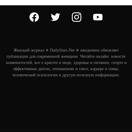
facebook
twitter
instagram
youtube
Женский журнал ✭ DailyStars.Net ✭ ежедневно обновляет
публикации для современной женщине. Читайте онлайн: новости
знаменитостей, все о красоте и моде, здоровье и питании, спорте и
эффективных диетах, отношениях и сексе, карьере и семье,
человеческой психологии и другую полезную информацию.