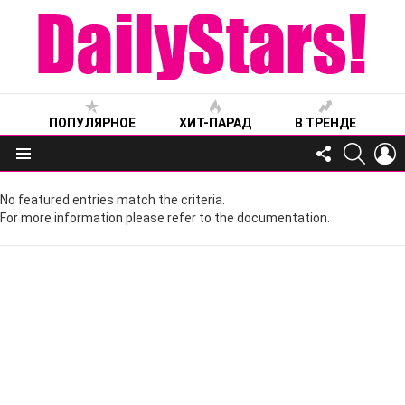
ПОПУЛЯРНОЕ
ХИТ-ПАРАД
В ТРЕНДЕ
FOLLOW
SEARC
L
US
Меню
No featured entries match the criteria.
For more information please refer to the documentation.