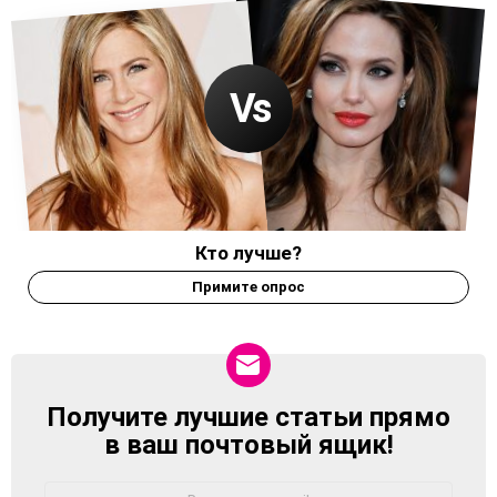
Кто лучше?
Примите опрос
Получите лучшие статьи прямо
NEWSLETTER
в ваш почтовый ящик!
Адрес