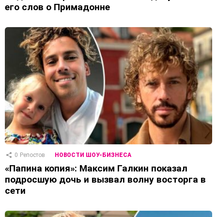
его слов о Примадонне
0
Репостов
НОВОСТИ ШОУ-БИЗНЕСА
«Папина копия»: Максим Галкин показал
подросшую дочь и вызвал волну восторга в
сети