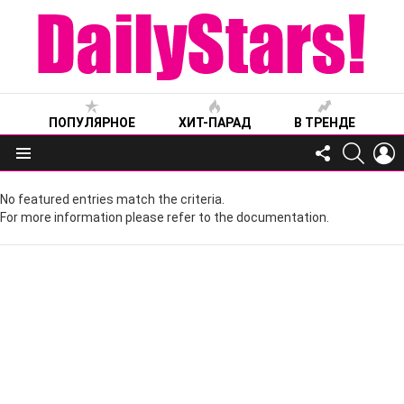
ПОПУЛЯРНОЕ
ХИТ-ПАРАД
В ТРЕНДЕ
FOLLOW
SEARC
L
US
Меню
No featured entries match the criteria.
For more information please refer to the documentation.