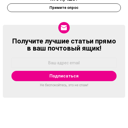
Примите опрос
Получите лучшие статьи прямо
NEWSLETTER
в ваш почтовый ящик!
Адрес
Email:
Не беспокойтесь, это не спам!