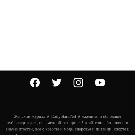
facebook
twitter
instagram
youtube
Женский журнал ✭ DailyStars.Net ✭ ежедневно обновляет
публикации для современной женщине. Читайте онлайн: новости
знаменитостей, все о красоте и моде, здоровье и питании, спорте и