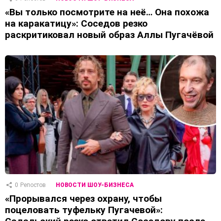
«Вы только посмотрите на неё… Она похожа
на каракатицу»: Соседов резко
раскритиковал новый образ Аллы Пугачёвой
0
Репостов
НОВОСТИ ШОУ-БИЗНЕСА
«Прорывался через охрану, чтобы
поцеловать туфельку Пугачевой»: