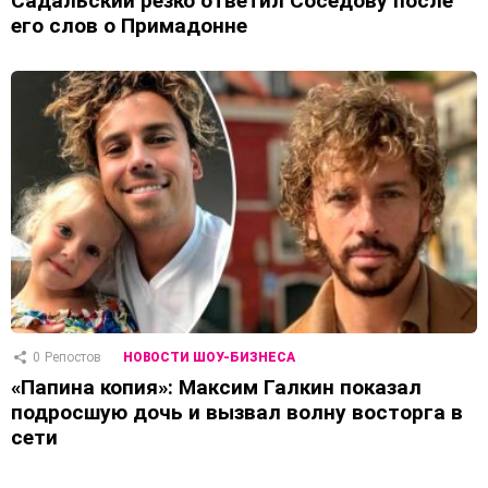
Садальский резко ответил Соседову после
его слов о Примадонне
0
Репостов
НОВОСТИ ШОУ-БИЗНЕСА
«Папина копия»: Максим Галкин показал
подросшую дочь и вызвал волну восторга в
сети