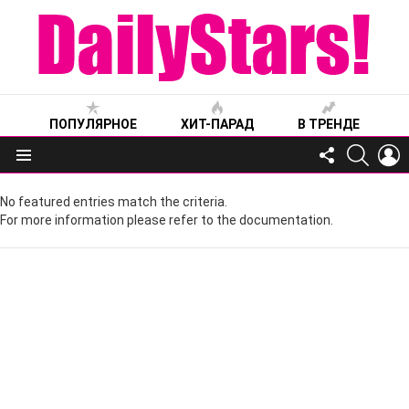
ПОПУЛЯРНОЕ
ХИТ-ПАРАД
В ТРЕНДЕ
FOLLOW
SEARC
L
US
Меню
No featured entries match the criteria.
For more information please refer to the documentation.