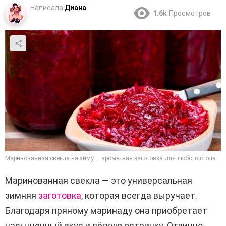
Написала
Диана
1.6k
Просмотров
Маринованная свекла на зиму — ароматная заготовка для любого стола
Маринованная свекла — это универсальная
зимняя
заготовка
, которая всегда выручает.
Благодаря пряному маринаду она приобретает
насыщенный вкус и лёгкую остринку. Отлично