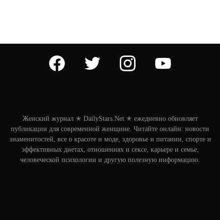
facebook
twitter
instagram
youtube
Женский журнал ✭ DailyStars.Net ✭ ежедневно обновляет
публикации для современной женщине. Читайте онлайн: новости
знаменитостей, все о красоте и моде, здоровье и питании, спорте и
эффективных диетах, отношениях и сексе, карьере и семье,
человеческой психологии и другую полезную информацию.