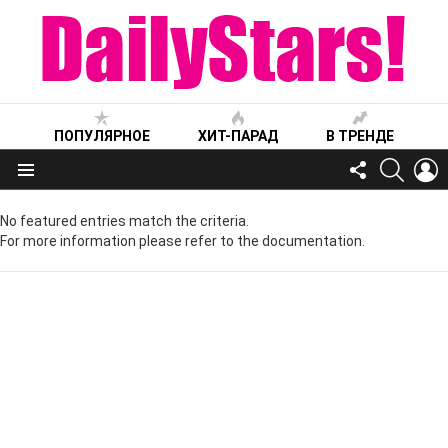
ПОПУЛЯРНОЕ
ХИТ-ПАРАД
В ТРЕНДЕ
FOLLOW
SEARC
L
US
Меню
No featured entries match the criteria.
For more information please refer to the documentation.