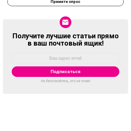
Примите опрос
Получите лучшие статьи прямо
NEWSLETTER
в ваш почтовый ящик!
Адрес
Email:
Не беспокойтесь, это не спам!