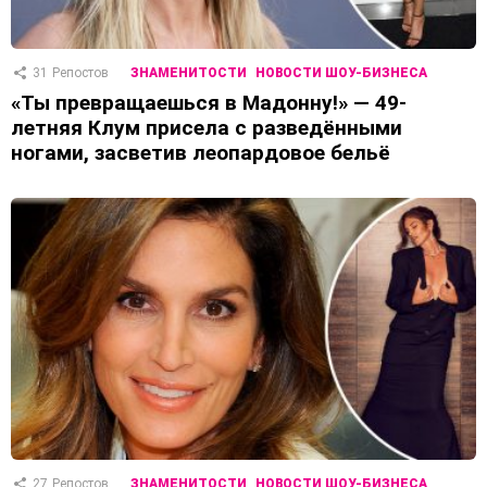
31
Репостов
ЗНАМЕНИТОСТИ
НОВОСТИ ШОУ-БИЗНЕСА
«Ты превращаешься в Мадонну!» — 49-
летняя Клум присела с разведёнными
ногами, засветив леопардовое бельё
27
Репостов
ЗНАМЕНИТОСТИ
НОВОСТИ ШОУ-БИЗНЕСА