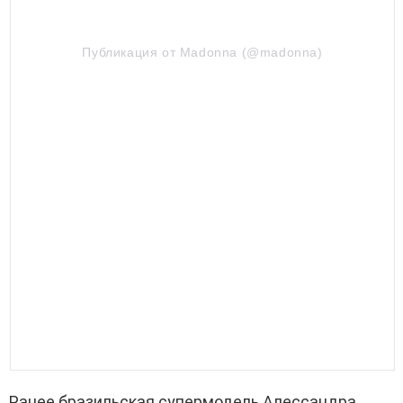
Публикация от Madonna (@madonna)
Ранее бразильская супермодель Алессандра