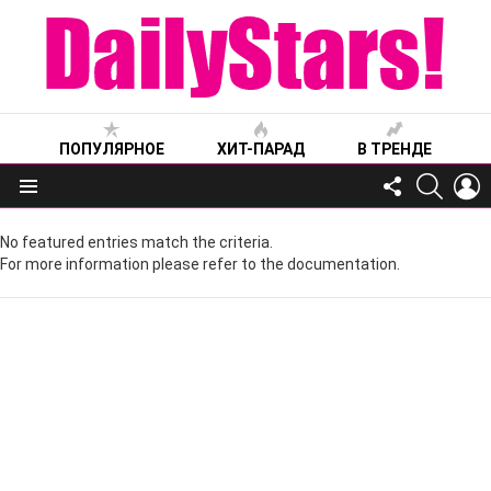
ПОПУЛЯРНОЕ
ХИТ-ПАРАД
В ТРЕНДЕ
FOLLOW
SEARC
L
US
Меню
No featured entries match the criteria.
For more information please refer to the documentation.