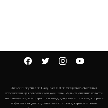
facebook
twitter
instagram
youtube
Женский журнал ✭ DailyStars.Net ✭ ежедневно обновляет
публикации для современной женщине. Читайте онлайн: новости
знаменитостей, все о красоте и моде, здоровье и питании, спорте и
эффективных диетах, отношениях и сексе, карьере и семье,